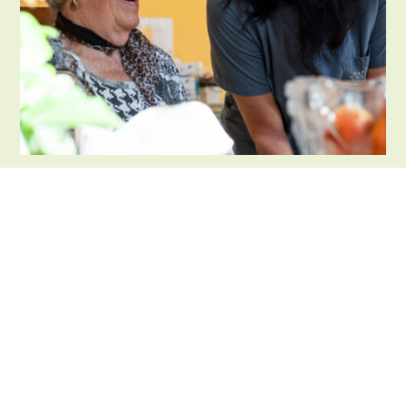
An Ihrer Seite – jeden Tag
Die
Vivere Pflegedienst GmbH
aus
Neubrandenburg steht seit 2018 für
ganzheitliche Pflege und Lebensqualität.
Unser Ziel ist es, Menschen ein
selbstbestimmtes Leben zu ermöglichen –
unabhängig von gesundheitlichen